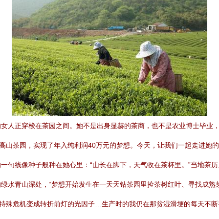
的女人正穿梭在茶园之间。她不是出身显赫的茶商，也不是农业博士毕业
山茶园，实现了年入纯利润40万元的梦想。今天，让我们一起走进她的创业人
一句线像种子般种在她心里：“山长在脚下，天气收在茶杯里。”当地茶
绿水青山深处，“梦想开始发生在一天天钻茶园里捡茶树红叶、寻找成熟
的特殊危机变成转折前灯的光因子…生产时的我仍在那贫湿滑埂的每天不