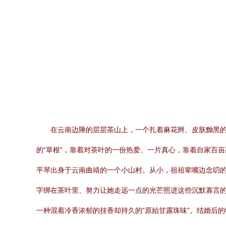
在云南边陲的层层茶山上，一个扎着麻花辫、皮肤黝黑
的“草根”，靠着对茶叶的一份热爱、一片真心，靠着自家百亩高
平琴出身于云南曲靖的一个小山村。从小，祖祖辈嘴边念叨的
字绑在茶叶里、努力让她走远一点的光芒照进这些沉默寡言的
一种混着冷香浓郁的挂香却持久的“原始甘露珠味”。结婚后