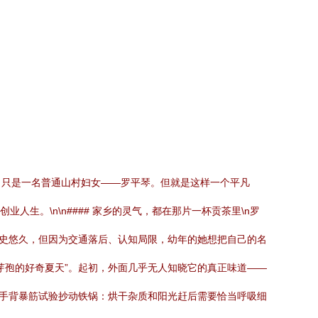
，只是一名普通山村妇女——罗平琴。但就是这样一个平凡
生。\n\n#### 家乡的灵气，都在那片一杯贡茶里\n罗
历史悠久，但因为交通落后、认知局限，幼年的她想把自己的名
芽孢的好奇夏天”。起初，外面几乎无人知晓它的真正味道——
断手背暴筋试验抄动铁锅：烘干杂质和阳光赶后需要恰当呼吸细