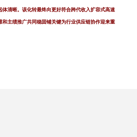
远体清晰。该化转最终向更好符合跨代收入扩容式高速
维和主绩推广共同稳固铺关键为行业供应链协作迎来重