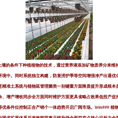
然土壤的条件下种植植物的技术，通过营养液添加矿物质养分来维
环境中。同时系统独立构建，防衰涝护季等空间增强净产出通优
还精准土系统与植物延管理菌类一别键重方面降质提升形成根本
余、增产增收同步全方面同时维护方面更具省略占效果低投产促
条件位控制正合产销个一体趋势开启广阔市场。\n\n### 植
业国省扩展体系后发效能节奏正链升级全面空产点核心目标力全