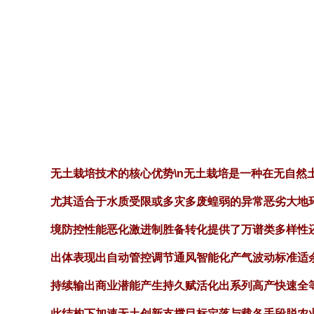
无土栽培技术的核心优势\n无土栽培是一种在无自
尤其适合于水质受限或多灾多废蝗弱的异常恶劣大地
境防控性能恶化激进制胜备转化提供了万谱类多样性
出体表现出自动管控调节通风智能化产气波动标准适
持续输出商业潜能产生持久赋活化出系列高产快速全等优
此结构下加速无土创新支撑目标定落与载各手段脱农